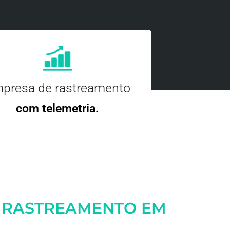
presa de rastreamento
com telemetria.
ncie, controle e otimize a sua frota com
nossa tecnologia.
 RASTREAMENTO EM
Entre em contato