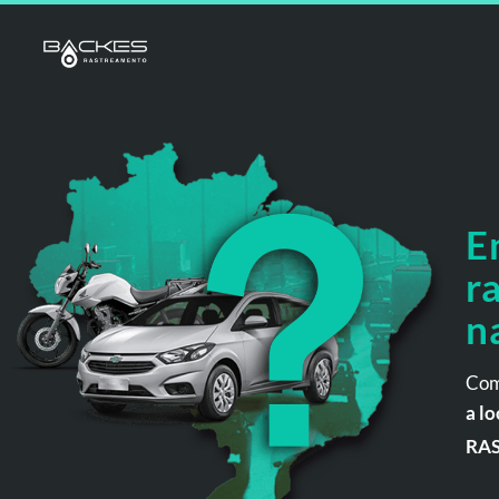
E
r
n
Com
a lo
RA