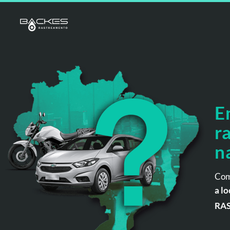
E
r
n
Com
a lo
RA