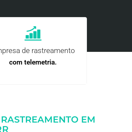
presa de rastreamento
com telemetria.
ncie, controle e otimize a sua frota com
nossa tecnologia.
 RASTREAMENTO EM
RR
Entre em contato