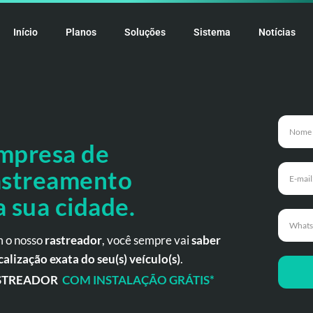
Início
Planos
Soluções
Sistema
Notícias
mpresa de
astreamento
a
sua cidade.
 o nosso
rastreador
, você sempre vai
saber
calização exata do seu(s) veículo(s)
.
STREADOR
COM INSTALAÇÃO GRÁTIS*