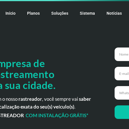
Início
Planos
Soluções
Sistema
Notícias
mpresa de
astreamento
a
sua cidade.
 o nosso
rastreador
, você sempre vai
saber
calização exata do seu(s) veículo(s)
.
STREADOR
COM INSTALAÇÃO GRÁTIS*