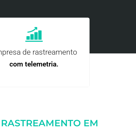
presa de rastreamento
com telemetria.
ncie, controle e otimize a sua frota com
nossa tecnologia.
 RASTREAMENTO EM
Entre em contato