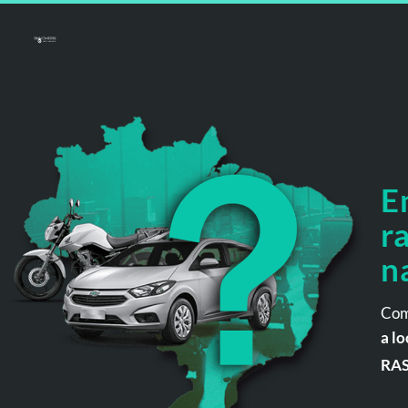
E
r
n
Com
a lo
RA