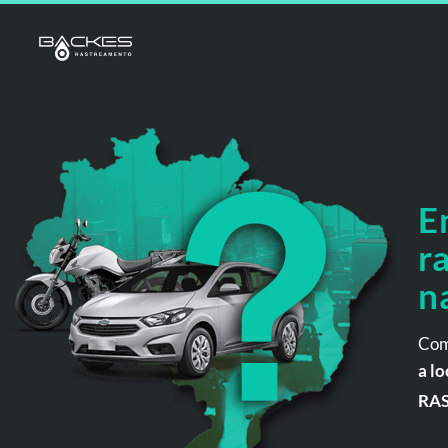
E
r
n
Com
a lo
RA