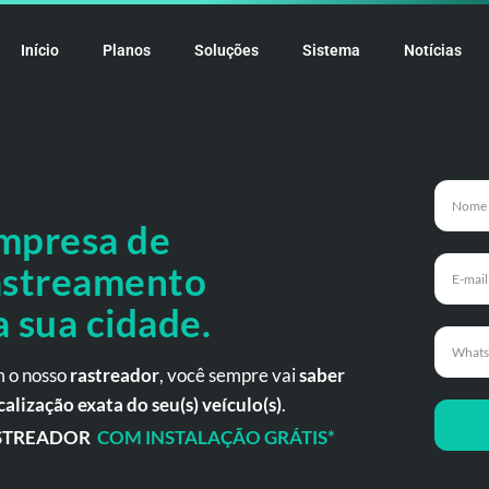
Início
Planos
Soluções
Sistema
Notícias
mpresa de
astreamento
a
sua cidade.
 o nosso
rastreador
, você sempre vai
saber
calização exata do seu(s) veículo(s)
.
STREADOR
COM INSTALAÇÃO GRÁTIS*