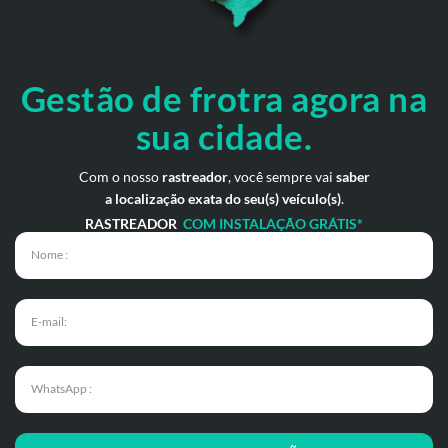
Gestão de frotra agora
na
sua cidade.
Com o nosso
rastreador
, você sempre vai
saber
a localização exata do seu(s) veículo(s)
.
RASTREADOR
COM INSTALAÇÃO GRÁTIS*