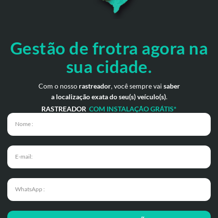
Gestão de frotra agora
na
sua cidade.
Com o nosso
rastreador
, você sempre vai
saber
a localização exata do seu(s) veículo(s)
.
RASTREADOR
COM INSTALAÇÃO GRÁTIS*