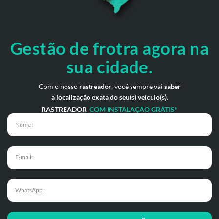
Gestão de frotra agora
na
sua cidade.
Com o nosso
rastreador
, você sempre vai
saber
a localização exata do seu(s) veículo(s)
.
RASTREADOR
COM INSTALAÇÃO GRÁTIS*