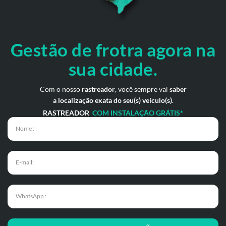
Gestão de frotra agora
na
sua cidade.
Com o nosso
rastreador
, você sempre vai
saber
a localização exata do seu(s) veículo(s)
.
RASTREADOR
COM INSTALAÇÃO GRÁTIS*