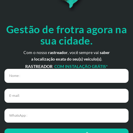
Gestão de frotra agora
na
sua cidade.
Com o nosso
rastreador
, você sempre vai
saber
a localização exata do seu(s) veículo(s)
.
RASTREADOR
COM INSTALAÇÃO GRÁTIS*