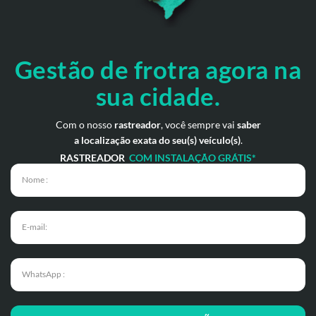
Gestão de frotra agora
na
sua cidade.
Com o nosso
rastreador
, você sempre vai
saber
a localização exata do seu(s) veículo(s)
.
RASTREADOR
COM INSTALAÇÃO GRÁTIS*