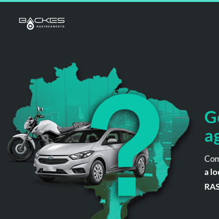
G
a
Com
a lo
RA