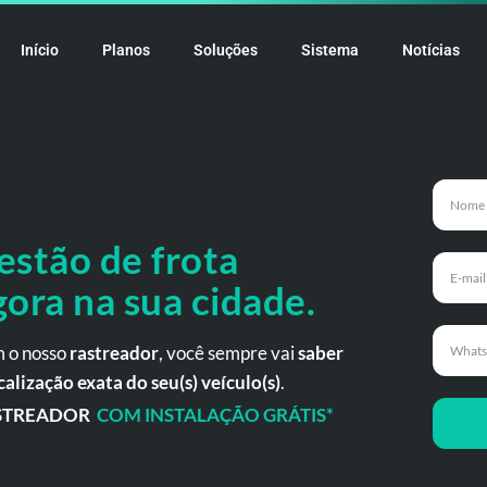
Início
Planos
Soluções
Sistema
Notícias
estão de frota
gora
na
sua cidade.
 o nosso
rastreador
, você sempre vai
saber
calização exata do seu(s) veículo(s)
.
STREADOR
COM INSTALAÇÃO GRÁTIS*