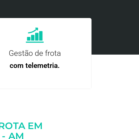
Gestão de frota
com telemetria.
ncie, controle e otimize a sua frota com
nossa tecnologia.
FROTA EM
 - AM
Entre em contato