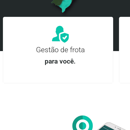
Gestão de frota
para você.
Aplicativo Android e iOS | Acesso ilimitado Central
24Hrs
Entre em contato