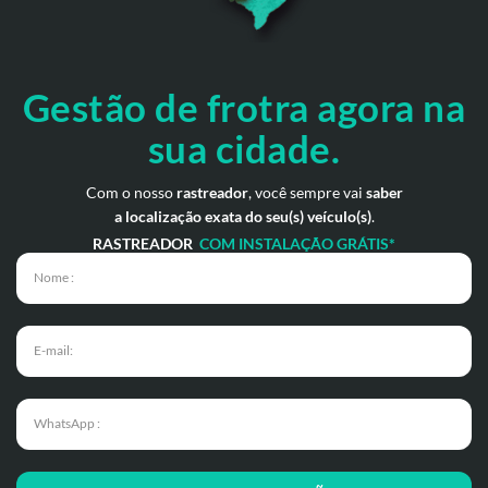
Gestão de frotra agora
na
sua cidade.
Com o nosso
rastreador
, você sempre vai
saber
a localização exata do seu(s) veículo(s)
.
RASTREADOR
COM INSTALAÇÃO GRÁTIS*