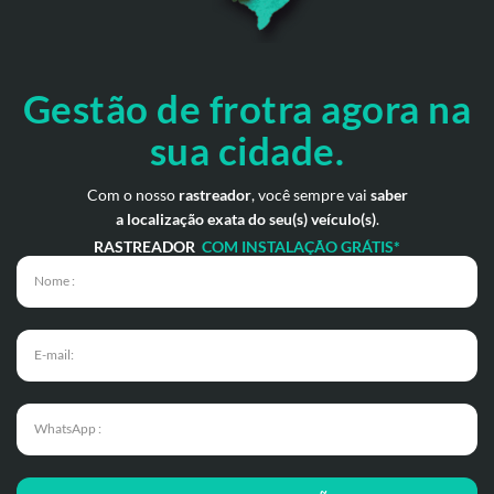
Gestão de frotra agora
na
sua cidade.
Com o nosso
rastreador
, você sempre vai
saber
a localização exata do seu(s) veículo(s)
.
RASTREADOR
COM INSTALAÇÃO GRÁTIS*