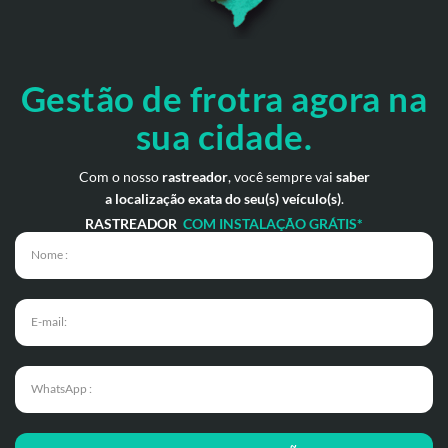
Gestão de frotra agora
na
sua cidade.
Com o nosso
rastreador
, você sempre vai
saber
a localização exata do seu(s) veículo(s)
.
RASTREADOR
COM INSTALAÇÃO GRÁTIS*