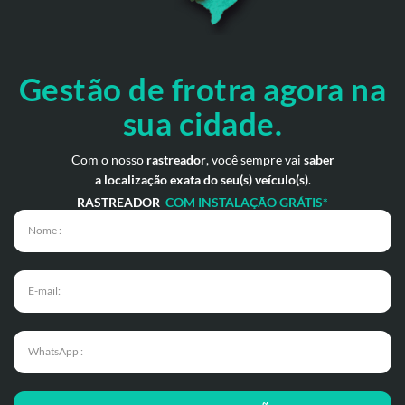
Gestão de frotra agora
na
sua cidade.
Com o nosso
rastreador
, você sempre vai
saber
a localização exata do seu(s) veículo(s)
.
RASTREADOR
COM INSTALAÇÃO GRÁTIS*