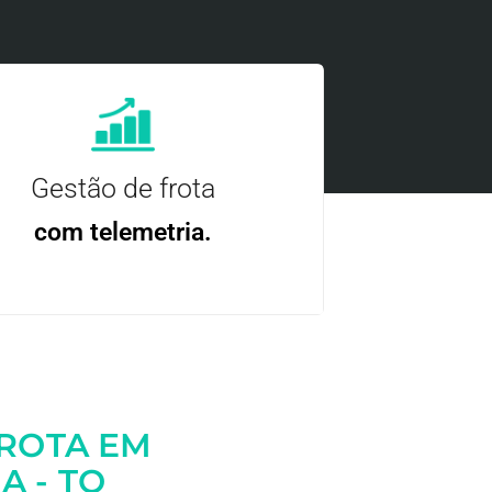
Gestão de frota
com telemetria.
ncie, controle e otimize a sua frota com
nossa tecnologia.
FROTA EM
 - TO
Entre em contato