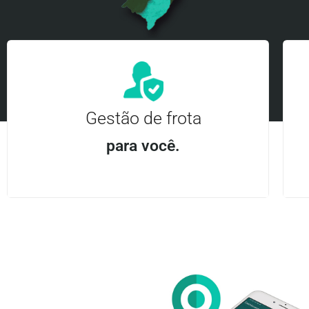
Gestão de frota
para você.
Aplicativo Android e iOS | Acesso ilimitado Central
24Hrs
Entre em contato