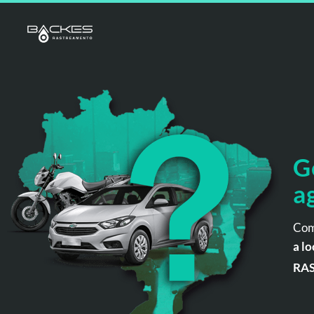
G
a
Com
a lo
RA