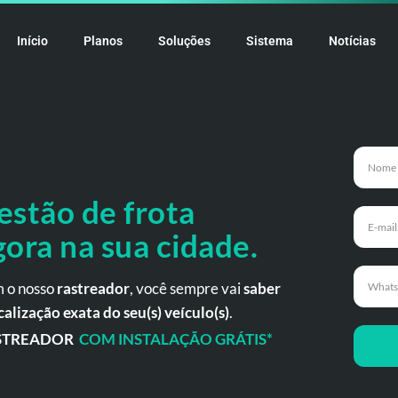
Início
Planos
Soluções
Sistema
Notícias
estão de frota
gora
na
sua cidade.
 o nosso
rastreador
, você sempre vai
saber
calização exata do seu(s) veículo(s)
.
STREADOR
COM INSTALAÇÃO GRÁTIS*