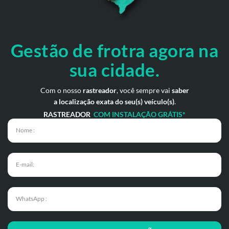
Gestão de frotra agora
na
sua cidade.
Com o nosso
rastreador
, você sempre vai
saber
a localização exata do seu(s) veículo(s)
.
RASTREADOR
COM INSTALAÇÃO GRÁTIS*