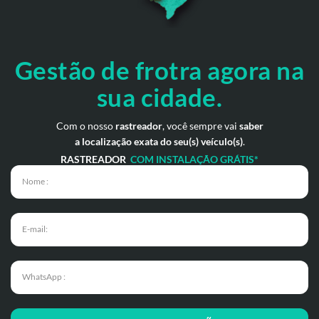
Gestão de frotra agora
na
sua cidade.
Com o nosso
rastreador
, você sempre vai
saber
a localização exata do seu(s) veículo(s)
.
RASTREADOR
COM INSTALAÇÃO GRÁTIS*