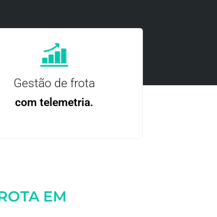
Gestão de frota
com telemetria.
ncie, controle e otimize a sua frota com
nossa tecnologia.
FROTA EM
Entre em contato