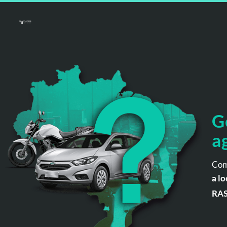
G
a
Com
a lo
RA