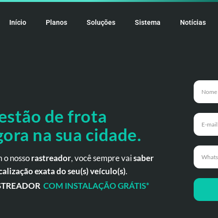
Início
Planos
Soluções
Sistema
Notícias
estão de frota
gora
na
sua cidade.
 o nosso
rastreador
, você sempre vai
saber
calização exata do seu(s) veículo(s)
.
STREADOR
COM INSTALAÇÃO GRÁTIS*