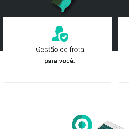
Gestão de frota
para você.
Aplicativo Android e iOS | Acesso ilimitado Central
24Hrs
Entre em contato