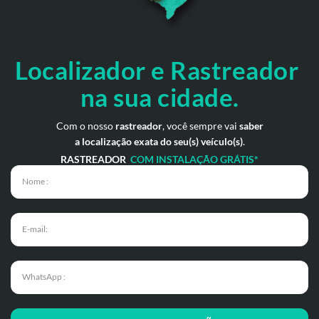
Localizador e Rastreador
na
sua cidade.
Com o nosso
rastreador
, você sempre vai
saber
a localização exata do seu(s) veículo(s)
.
RASTREADOR
COM INSTALAÇÃO GRÁTIS*