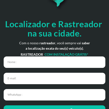
Localizador e Rastreador
na
sua cidade.
Com o nosso
rastreador
, você sempre vai
saber
a localização exata do seu(s) veículo(s)
.
RASTREADOR
COM INSTALAÇÃO GRÁTIS*