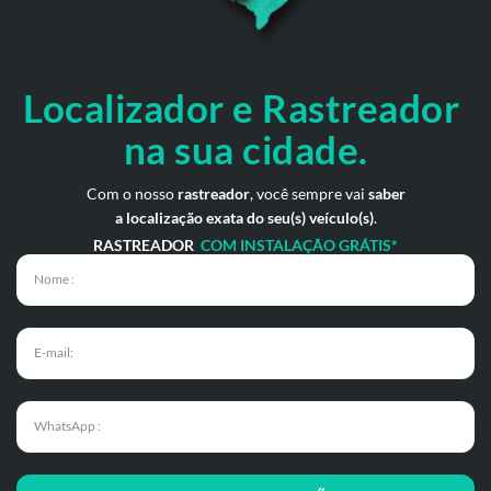
Localizador e Rastreador
na
sua cidade.
Com o nosso
rastreador
, você sempre vai
saber
a localização exata do seu(s) veículo(s)
.
RASTREADOR
COM INSTALAÇÃO GRÁTIS*