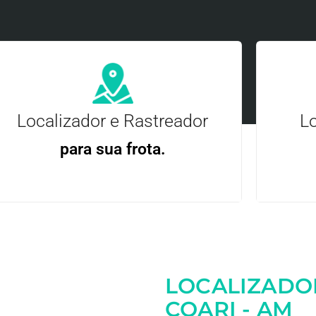
Localizador e Rastreador
Lo
para sua frota.
Gere
Gestão Eficiente | Telemetria Completa avançada
LOCALIZADO
Entre em contato
COARI - AM