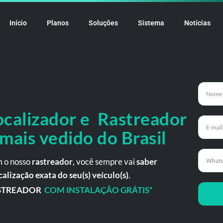
Início
Planos
Soluções
Sistema
Notícias
ocalizador e Rastreador
 mais vedido do Brasil
 o nosso
rastreador
, você sempre vai
saber
calização exata do seu(s) veículo(s)
.
STREADOR
COM INSTALAÇÃO GRÁTIS*