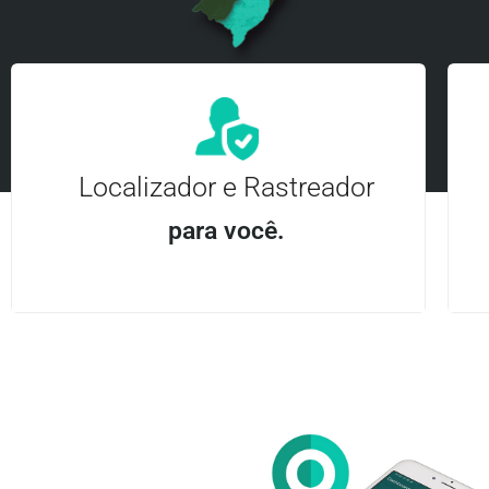
Localizador e Rastreador
para você.
Aplicativo Android e iOS | Acesso ilimitado Central
24Hrs
Entre em contato