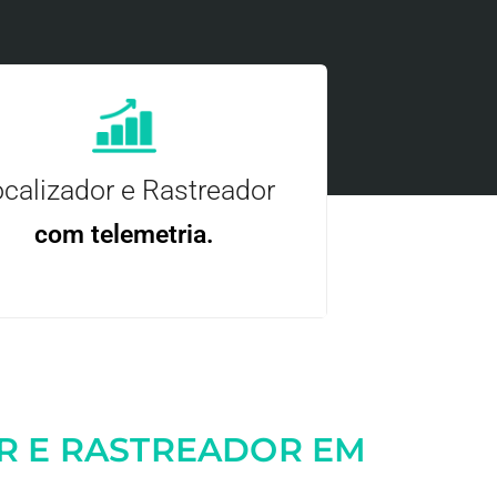
calizador e Rastreador
com telemetria.
ncie, controle e otimize a sua frota com
nossa tecnologia.
R E RASTREADOR EM
Entre em contato