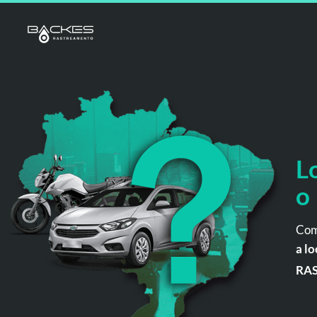
L
o
Com
a lo
RA