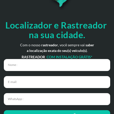
Localizador e Rastreador
na
sua cidade.
Com o nosso
rastreador
, você sempre vai
saber
a localização exata do seu(s) veículo(s)
.
RASTREADOR
COM INSTALAÇÃO GRÁTIS*