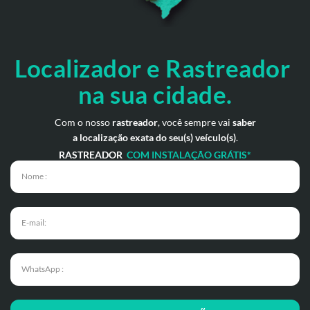
Localizador e Rastreador
na
sua cidade.
Com o nosso
rastreador
, você sempre vai
saber
a localização exata do seu(s) veículo(s)
.
RASTREADOR
COM INSTALAÇÃO GRÁTIS*