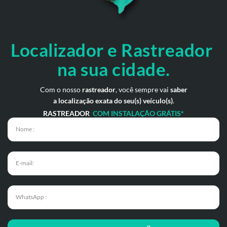
Localizador e Rastreador
na
sua cidade.
Com o nosso
rastreador
, você sempre vai
saber
a localização exata do seu(s) veículo(s)
.
RASTREADOR
COM INSTALAÇÃO GRÁTIS*