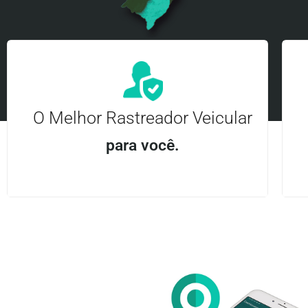
O Melhor Rastreador Veicular
para você.
Aplicativo Android e iOS | Acesso ilimitado Central
24Hrs
Entre em contato