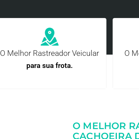
O Melhor Rastreador Veicular
O Me
para sua frota.
Gere
Gestão Eficiente | Telemetria Completa avançada
O MELHOR R
Entre em contato
CACHOEIRA D