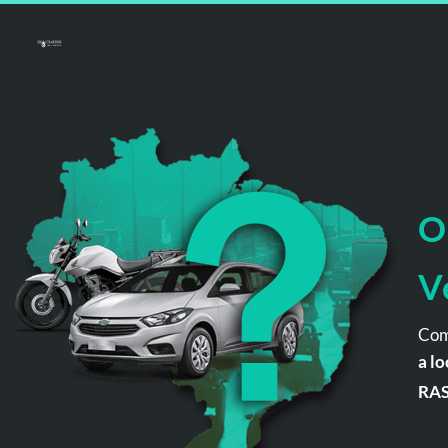
O
V
Com
a lo
RA