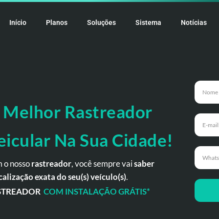
Início
Planos
Soluções
Sistema
Notícias
 Melhor Rastreador
eicular Na Sua Cidade!
 o nosso
rastreador
, você sempre vai
saber
calização exata do seu(s) veículo(s)
.
STREADOR
COM INSTALAÇÃO GRÁTIS*