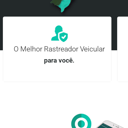
O Melhor Rastreador Veicular
para você.
Aplicativo Android e iOS | Acesso ilimitado Central
24Hrs
Entre em contato