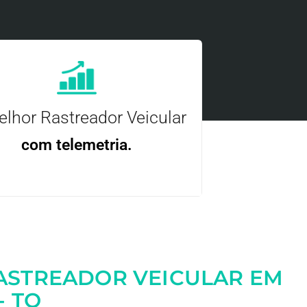
lhor Rastreador Veicular
com telemetria.
ncie, controle e otimize a sua frota com
nossa tecnologia.
ASTREADOR VEICULAR EM
- TO
Entre em contato