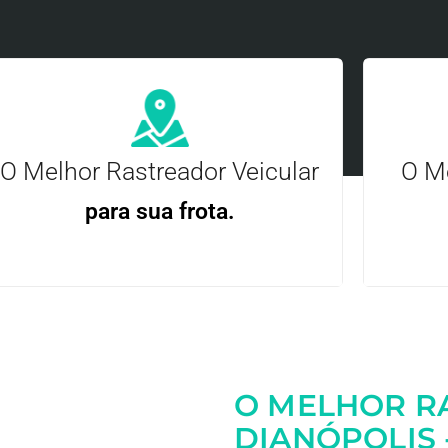
O Melhor Rastreador Veicular
O Me
para sua frota.
Gere
Gestão Eficiente | Telemetria Completa avançada
O MELHOR R
Entre em contato
DIANÓPOLIS 