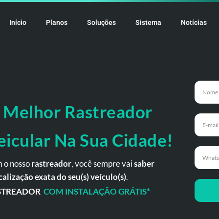
Início
Planos
Soluções
Sistema
Notícias
 Melhor Rastreador
eicular Na Sua Cidade!
 o nosso
rastreador
, você sempre vai
saber
calização exata do seu(s) veículo(s)
.
STREADOR
COM INSTALAÇÃO GRÁTIS*