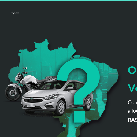
O
V
Com
a lo
RA