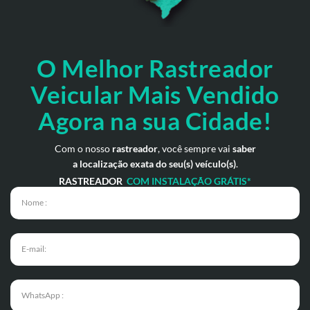
O Melhor Rastreador
Veicular Mais Vendido
Agora na sua Cidade!
Com o nosso
rastreador
, você sempre vai
saber
a localização exata do seu(s) veículo(s)
.
RASTREADOR
COM INSTALAÇÃO GRÁTIS*