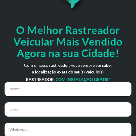
O Melhor Rastreador
Veicular Mais Vendido
Agora na sua Cidade!
Com o nosso
rastreador
, você sempre vai
saber
a localização exata do seu(s) veículo(s)
.
RASTREADOR
COM INSTALAÇÃO GRÁTIS*