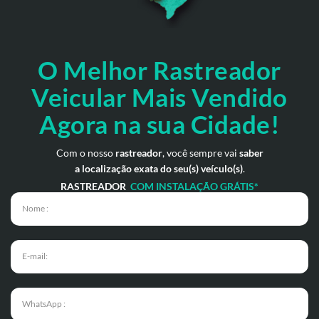
O Melhor Rastreador
Veicular Mais Vendido
Agora na sua Cidade!
Com o nosso
rastreador
, você sempre vai
saber
a localização exata do seu(s) veículo(s)
.
RASTREADOR
COM INSTALAÇÃO GRÁTIS*