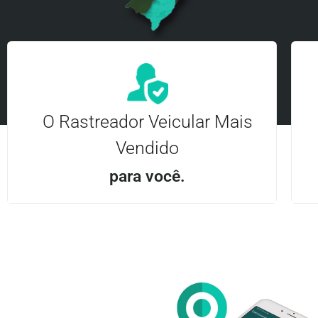
O Rastreador Veicular Mais
Vendido
para você.
Aplicativo Android e iOS | Acesso ilimitado Central
24Hrs
Entre em contato