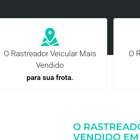
O Rastreador Veicular Mais
O R
Vendido
para sua frota.
Gere
Gestão Eficiente | Telemetria Completa avançada
O RASTREAD
Entre em contato
VENDIDO EM 