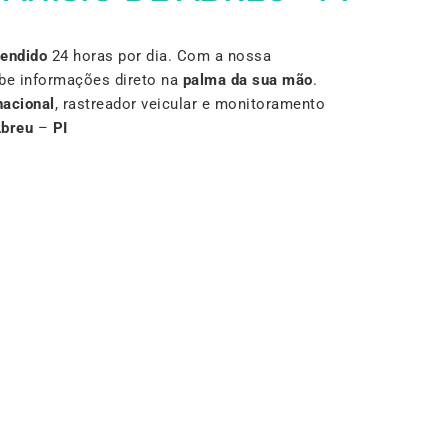
Vendido
24 horas por dia. Com a nossa
be informações direto na
palma da sua mão
.
nacional
, rastreador veicular e monitoramento
Abreu
–
PI