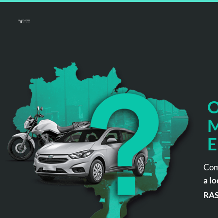
O
M
E
Com
a lo
RA