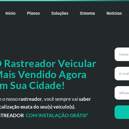
Início
Planos
Soluções
Sistema
Notícias
 Rastreador
Veicular
ais Vendido Agora
m Sua Cidade!
 o nosso
rastreador
, você sempre vai
saber
calização exata do seu(s) veículo(s)
.
STREADOR
COM INSTALAÇÃO GRÁTIS*