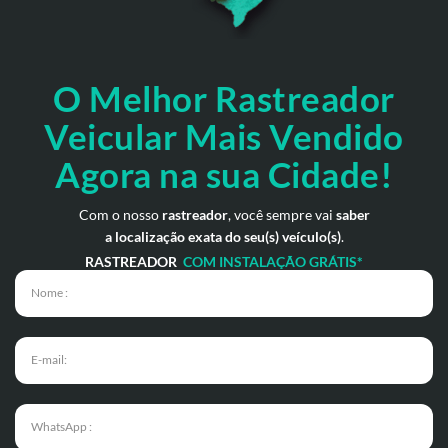
O Melhor Rastreador
Veicular Mais Vendido
Agora na sua Cidade!
Com o nosso
rastreador
, você sempre vai
saber
a localização exata do seu(s) veículo(s)
.
RASTREADOR
COM INSTALAÇÃO GRÁTIS*