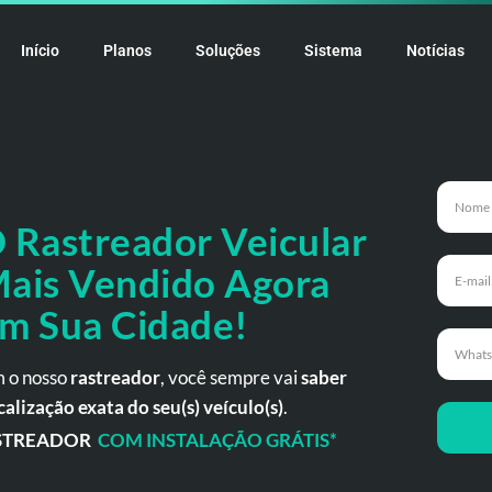
Início
Planos
Soluções
Sistema
Notícias
 Rastreador
Veicular
ais Vendido Agora
m Sua Cidade!
 o nosso
rastreador
, você sempre vai
saber
calização exata do seu(s) veículo(s)
.
STREADOR
COM INSTALAÇÃO GRÁTIS*