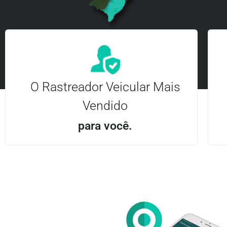
O Rastreador Veicular Mais
Vendido
para você.
Aplicativo Android e iOS | Acesso ilimitado Central
24Hrs
Entre em contato