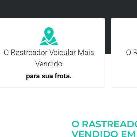
O Rastreador Veicular Mais
O R
Vendido
para sua frota.
Gere
Gestão Eficiente | Telemetria Completa avançada
O RASTREAD
Entre em contato
VENDIDO EM 