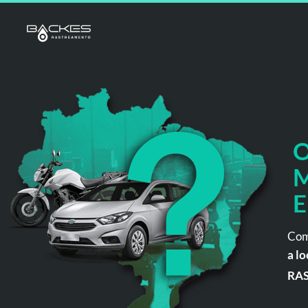
O
M
E
Com
a lo
RA