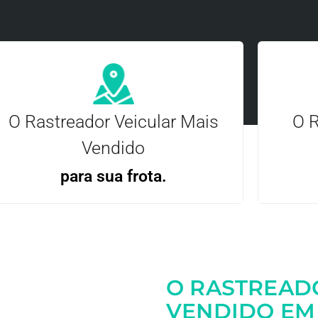
O Rastreador Veicular Mais
O R
Vendido
para sua frota.
Gere
Gestão Eficiente | Telemetria Completa avançada
O RASTREAD
Entre em contato
VENDIDO EM