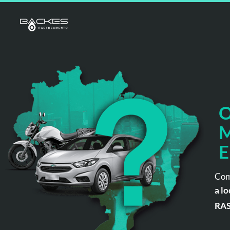
O
M
E
Com
a lo
RA