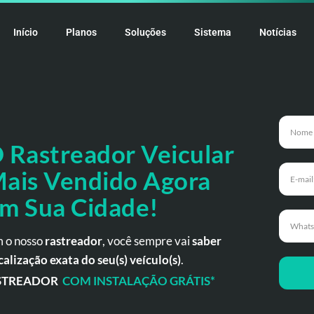
Início
Planos
Soluções
Sistema
Notícias
 Rastreador
Veicular
ais Vendido Agora
m Sua Cidade!
 o nosso
rastreador
, você sempre vai
saber
calização exata do seu(s) veículo(s)
.
STREADOR
COM INSTALAÇÃO GRÁTIS*