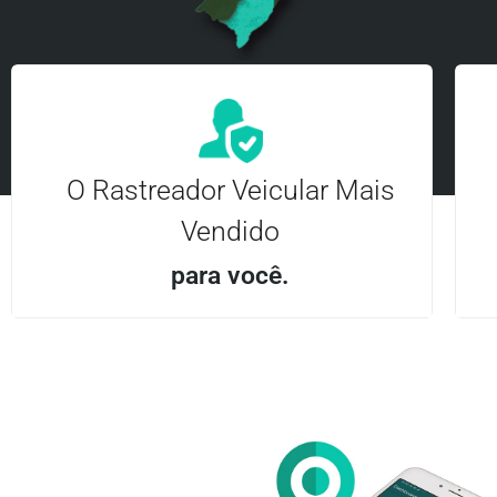
O Rastreador Veicular Mais
Vendido
para você.
Aplicativo Android e iOS | Acesso ilimitado Central
24Hrs
Entre em contato