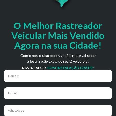
O Melhor Rastreador
Veicular Mais Vendido
Agora na sua Cidade!
Com o nosso
rastreador
, você sempre vai
saber
a localização exata do seu(s) veículo(s)
.
RASTREADOR
COM INSTALAÇÃO GRÁTIS*