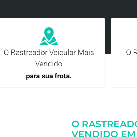
O Rastreador Veicular Mais
O R
Vendido
para sua frota.
Gere
Gestão Eficiente | Telemetria Completa avançada
O RASTREAD
Entre em contato
VENDIDO EM 