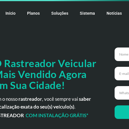
Início
Planos
Soluções
Sistema
Notícias
 Rastreador
Veicular
ais Vendido Agora
m Sua Cidade!
 o nosso
rastreador
, você sempre vai
saber
calização exata do seu(s) veículo(s)
.
STREADOR
COM INSTALAÇÃO GRÁTIS*