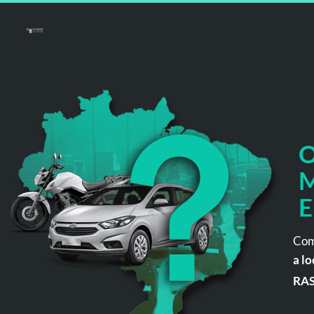
O
M
E
Com
a lo
RA