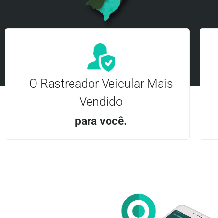
O Rastreador Veicular Mais
Vendido
para você.
Aplicativo Android e iOS | Acesso ilimitado Central
24Hrs
Entre em contato