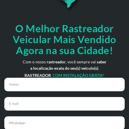
O Melhor Rastreador
Veicular Mais Vendido
Agora na sua Cidade!
Com o nosso
rastreador
, você sempre vai
saber
a localização exata do seu(s) veículo(s)
.
RASTREADOR
COM INSTALAÇÃO GRÁTIS*