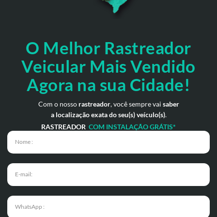
O Melhor Rastreador
Veicular Mais Vendido
Agora na sua Cidade!
Com o nosso
rastreador
, você sempre vai
saber
a localização exata do seu(s) veículo(s)
.
RASTREADOR
COM INSTALAÇÃO GRÁTIS*