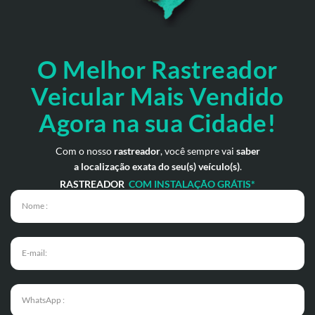
O Melhor Rastreador
Veicular Mais Vendido
Agora na sua Cidade!
Com o nosso
rastreador
, você sempre vai
saber
a localização exata do seu(s) veículo(s)
.
RASTREADOR
COM INSTALAÇÃO GRÁTIS*