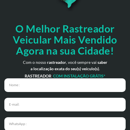
O Melhor Rastreador
Veicular Mais Vendido
Agora na sua Cidade!
Com o nosso
rastreador
, você sempre vai
saber
a localização exata do seu(s) veículo(s)
.
RASTREADOR
COM INSTALAÇÃO GRÁTIS*