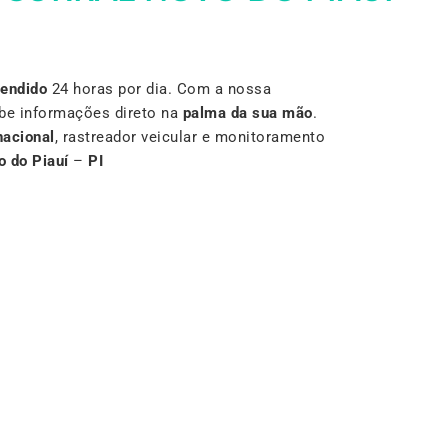
Vendido
24 horas por dia. Com a nossa
be informações direto na
palma da sua mão
.
nacional
, rastreador veicular e monitoramento
o do Piauí
–
PI