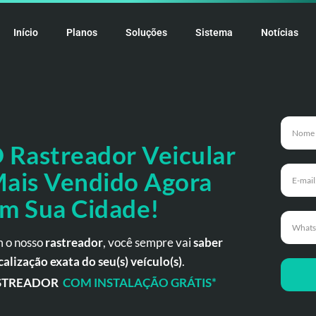
Início
Planos
Soluções
Sistema
Notícias
 Rastreador
Veicular
ais Vendido Agora
m Sua Cidade!
 o nosso
rastreador
, você sempre vai
saber
calização exata do seu(s) veículo(s)
.
STREADOR
COM INSTALAÇÃO GRÁTIS*