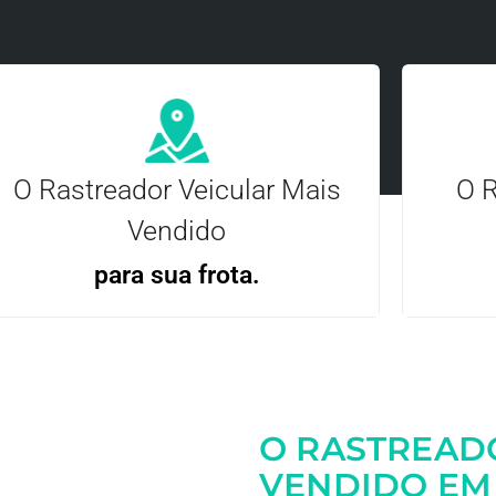
O Rastreador Veicular Mais
O R
Vendido
para sua frota.
Gere
Gestão Eficiente | Telemetria Completa avançada
O RASTREAD
Entre em contato
VENDIDO EM 