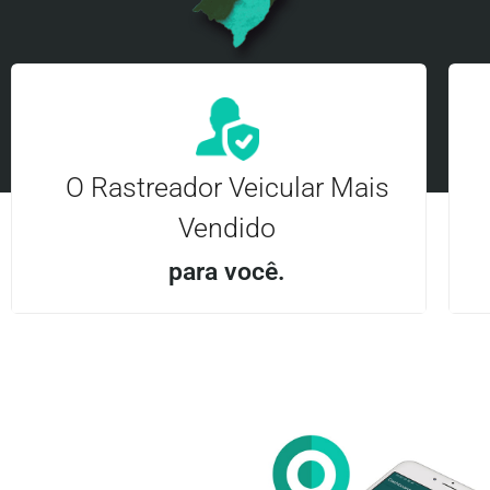
O Rastreador Veicular Mais
Vendido
para você.
Aplicativo Android e iOS | Acesso ilimitado Central
24Hrs
Entre em contato