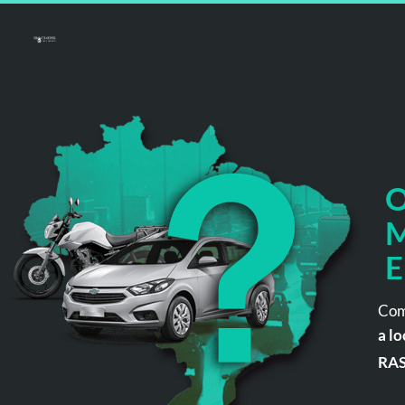
O
M
E
Com
a lo
RA