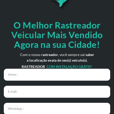
O Melhor Rastreador
Veicular Mais Vendido
Agora na sua Cidade!
Com o nosso
rastreador
, você sempre vai
saber
a localização exata do seu(s) veículo(s)
.
RASTREADOR
COM INSTALAÇÃO GRÁTIS*