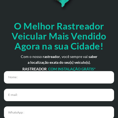
O Melhor Rastreador
Veicular Mais Vendido
Agora na sua Cidade!
Com o nosso
rastreador
, você sempre vai
saber
a localização exata do seu(s) veículo(s)
.
RASTREADOR
COM INSTALAÇÃO GRÁTIS*