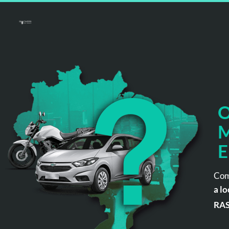
O
M
E
Com
a lo
RA