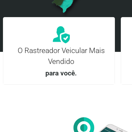
O Rastreador Veicular Mais
Vendido
para você.
Aplicativo Android e iOS | Acesso ilimitado Central
24Hrs
Entre em contato