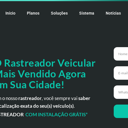
Início
Planos
Soluções
Sistema
Notícias
 Rastreador
Veicular
ais Vendido Agora
m Sua Cidade!
 o nosso
rastreador
, você sempre vai
saber
calização exata do seu(s) veículo(s)
.
STREADOR
COM INSTALAÇÃO GRÁTIS*