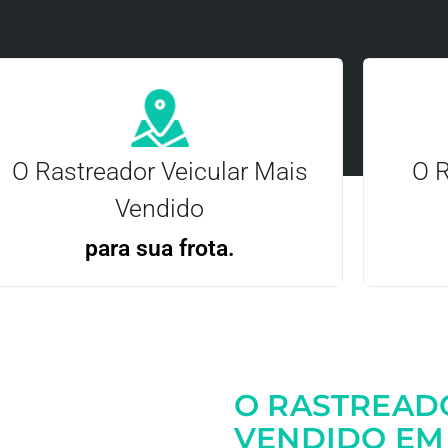
O Rastreador Veicular Mais
O R
Vendido
para sua frota.
Gere
Gestão Eficiente | Telemetria Completa avançada
O RASTREAD
Entre em contato
VENDIDO EM 