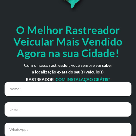
O Melhor Rastreador
Veicular Mais Vendido
Agora na sua Cidade!
Com o nosso
rastreador
, você sempre vai
saber
a localização exata do seu(s) veículo(s)
.
RASTREADOR
COM INSTALAÇÃO GRÁTIS*