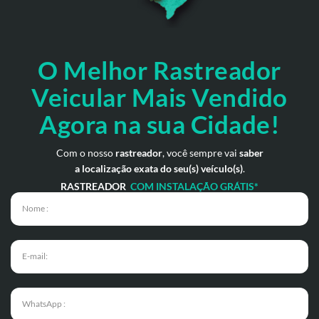
O Melhor Rastreador
Veicular Mais Vendido
Agora na sua Cidade!
Com o nosso
rastreador
, você sempre vai
saber
a localização exata do seu(s) veículo(s)
.
RASTREADOR
COM INSTALAÇÃO GRÁTIS*