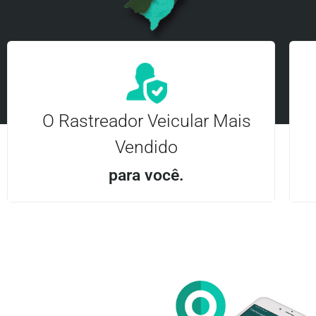
O Rastreador Veicular Mais
Vendido
para você.
Aplicativo Android e iOS | Acesso ilimitado Central
24Hrs
Entre em contato