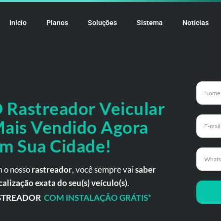
Início
Planos
Soluções
Sistema
Notícias
 Rastreador
Veicular
ais Vendido Agora
m Sua Cidade!
 o nosso
rastreador
, você sempre vai
saber
calização exata do seu(s) veículo(s)
.
STREADOR
COM INSTALAÇÃO GRÁTIS*