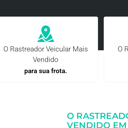
O Rastreador Veicular Mais
O R
Vendido
para sua frota.
Gere
Gestão Eficiente | Telemetria Completa avançada
O RASTREAD
Entre em contato
VENDIDO EM