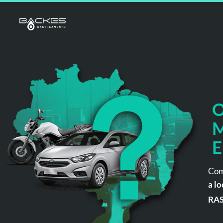
O
M
E
Com
a lo
RA