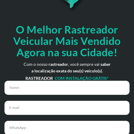
O Melhor Rastreador
Veicular Mais Vendido
Agora na sua Cidade!
Com o nosso
rastreador
, você sempre vai
saber
a localização exata do seu(s) veículo(s)
.
RASTREADOR
COM INSTALAÇÃO GRÁTIS*