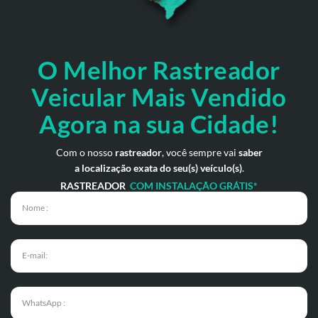
O Melhor Rastreador
Veicular Mais Vendido
Agora na sua Cidade!
Com o nosso
rastreador
, você sempre vai
saber
a localização exata do seu(s) veículo(s)
.
RASTREADOR
COM INSTALAÇÃO GRÁTIS*